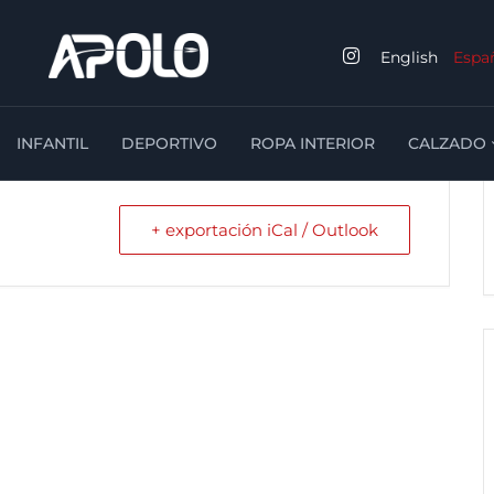
English
Espa
INFANTIL
DEPORTIVO
ROPA INTERIOR
CALZADO
+ exportación iCal / Outlook